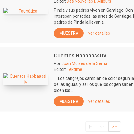
Editor:
Des Nouvelles D'Ailleurs
Pinda y sus padres viven en Santiago. Con
interesan por todas las artes de Santiago.
padres de Pinda la llevan a...
MUESTRA
ver detalles
Cuentos Habbaassi Iv
Por
Juan Moisés de la Serna
Editor:
Tektime
―Los cangrejos cambian de color según la 
de las aguas, y así los que los cogen saben
dicen los...
MUESTRA
ver detalles
|<
<<
>>