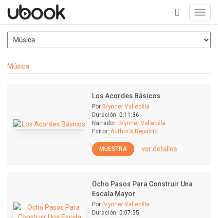
Toggl
navig
+
Música
Los Acordes Básicos
Por
Brynner Vallecilla
Duración:
0:11:36
Narrador:
Brynner Vallecilla
Editor:
Author's Republic
ver detalles
MUESTRA
Ocho Pasos Para Construir Una
Escala Mayor
Por
Brynner Vallecilla
Duración:
0:07:55