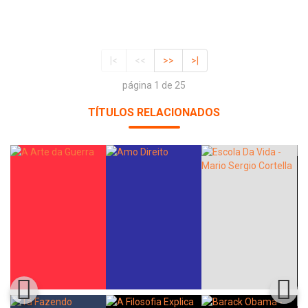
|<
<<
>>
>|
página 1 de 25
TÍTULOS RELACIONADOS