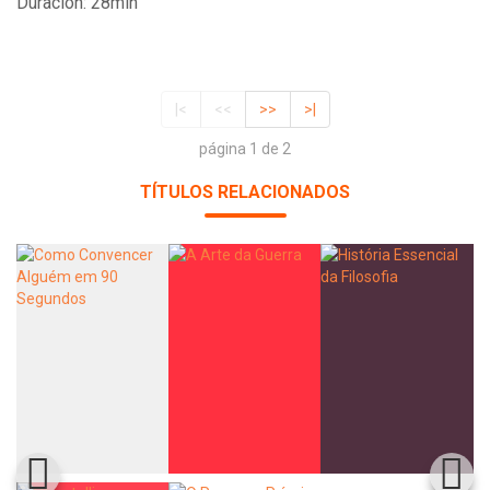
Duración: 28min
|<
<<
>>
>|
página 1 de 2
TÍTULOS RELACIONADOS