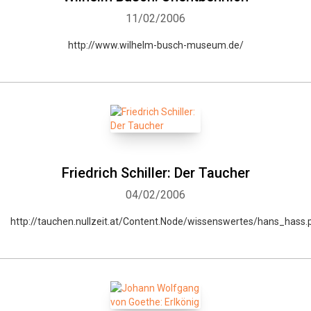
11/02/2006
http://www.wilhelm-busch-museum.de/
Friedrich Schiller: Der Taucher
04/02/2006
Whatsapp
Facebook
Twitter
E-mail
http://tauchen.nullzeit.at/Content.Node/wissenswertes/hans_hass.