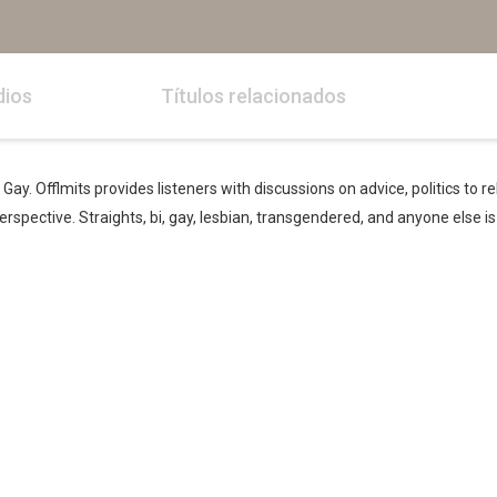
dios
Títulos relacionados
ay. Offlmits provides listeners with discussions on advice, politics to rel
rspective. Straights, bi, gay, lesbian, transgendered, and anyone else i