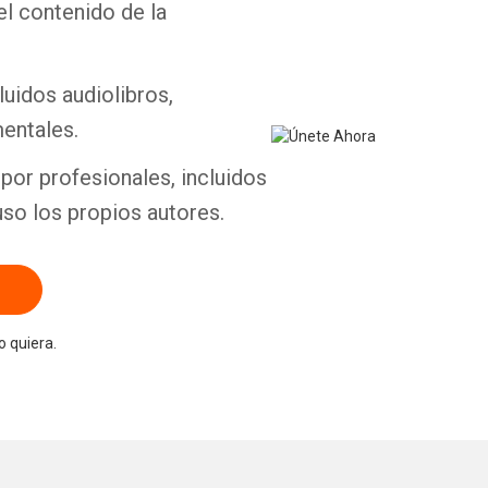
el contenido de la
Whatsapp
Facebook
Twitter
E-mail
luidos audiolibros,
entales.
por profesionales, incluidos
uso los propios autores.
 quiera.