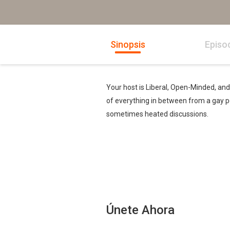
Sinopsis
Episo
Your host is Liberal, Open-Minded, and G
of everything in between from a gay pe
sometimes heated discussions.
Únete Ahora