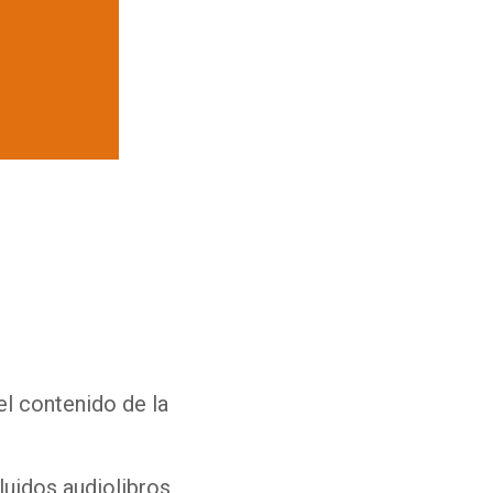
Whatsapp
Facebook
Twitter
E-mail
el contenido de la
luidos audiolibros,