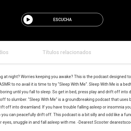
ESCUCHA
dios
Títulos relacionados
g at night? Worries keeping you awake? This is the podcast designed to he
ASMR to no avail it is time to try "Sleep With Me". Sleep With Me is a bed
ing until you fall to sleep. So get in bed, press play and drift off into 
 off to slumber. "Sleep With Me" is a groundbreaking podcast that uses
rift off into dreamland. If you have trouble falling asleep or insomnia you
 can peacefully drift off. This podcast is a bit silly and odd like a 
our eyes, snuggle in and fall asleep with me. -Dearest Scooter deares