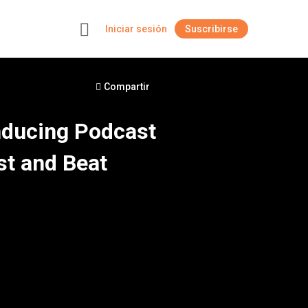
Iniciar sesión
Suscribirse
+
Compartir
Inducing Podcast
st and Beat