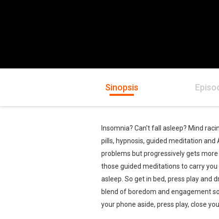
Sinopsis
Episo
Insomnia? Can't fall asleep? Mind racin
pills, hypnosis, guided meditation and 
problems but progressively gets more bor
those guided meditations to carry you
asleep. So get in bed, press play and d
blend of boredom and engagement so you
your phone aside, press play, close y