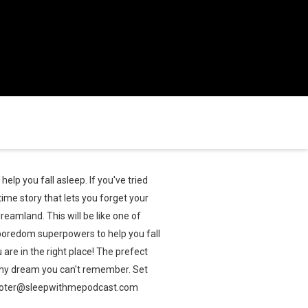
lp you fall asleep. If you've tried
time story that lets you forget your
dreamland. This will be like one of
 boredom superpowers to help you fall
 are in the right place! The prefect
funny dream you can't remember. Set
tscooter@sleepwithmepodcast.com