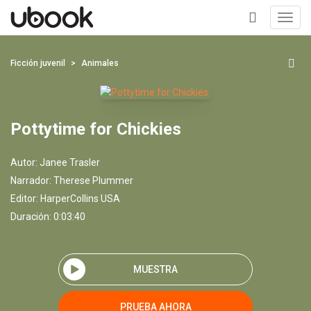
Toggl
navig
+
Ficción juvenil
Animales
Pottytime for Chickies
Autor:
Janee Trasler
Narrador:
Therese Plummer
Editor:
HarperCollins USA
Duración: 0:03:40
MUESTRA
PRUEBA AHORA