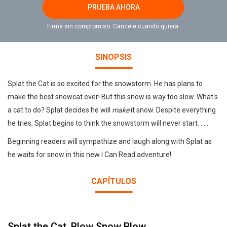
PRUEBA AHORA
Firma sin compromiso. Cancele cuando quiera.
SINOPSIS
Splat the Cat is so excited for the snowstorm. He has plans to
make the best snowcat ever! But this snow is way too slow. What's
a cat to do? Splat decides he will
make
it snow. Despite everything
he tries, Splat begins to think the snowstorm will never start. . . .
Beginning readers will sympathize and laugh along with Splat as
he waits for snow in this new I Can Read adventure!
CAPÍTULOS
Splat the Cat, Blow Snow Blow