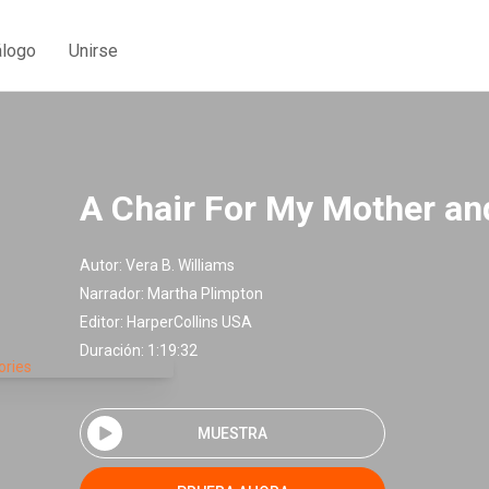
álogo
Unirse
A Chair For My Mother an
Autor:
Vera B. Williams
Narrador:
Martha Plimpton
Editor:
HarperCollins USA
Duración: 1:19:32
MUESTRA