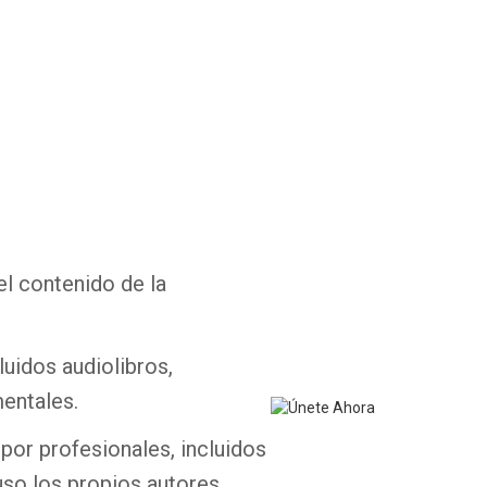
Whatsapp
Facebook
Twitter
E-mail
el contenido de la
luidos audiolibros,
entales.
por profesionales, incluidos
uso los propios autores.