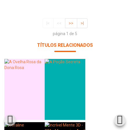
|<
<<
>>
>|
página 1 de 5
TÍTULOS RELACIONADOS