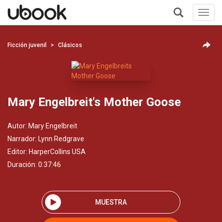
Toggl
navig
+
Ficción juvenil
Clásicos
Mary Engelbreit's Mother Goose
Autor:
Mary Engelbreit
Narrador:
Lynn Redgrave
Editor:
HarperCollins USA
Duración: 0:37:46
MUESTRA