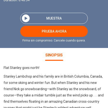
Duración: 0:48:54
MUESTRA
PRUEBA AHORA
Firma sin compromiso. Cancele cuando quiera.
SINOPSIS
Flat Stanley goes north!
Stanley Lambchop and his family are in British Columbia, Canada,
for some skiing and winter fun. But when Stanley and his new
friend Nick go snowboarding—with Stanley as the snowboard, of
course—they take a midair tumble just as the wind picks up . . . and
find themselves floating in an amazing Canadian cross-country
journey that might just be Stanley's wildest adventure yet!