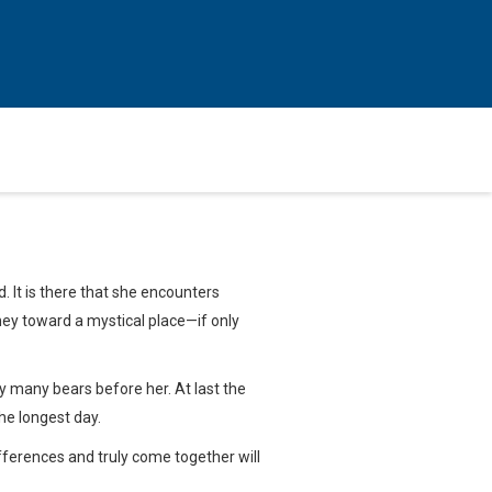
. It is there that she encounters
ney toward a mystical place—if only
by many bears before her. At last the
he longest day.
ifferences and truly come together will