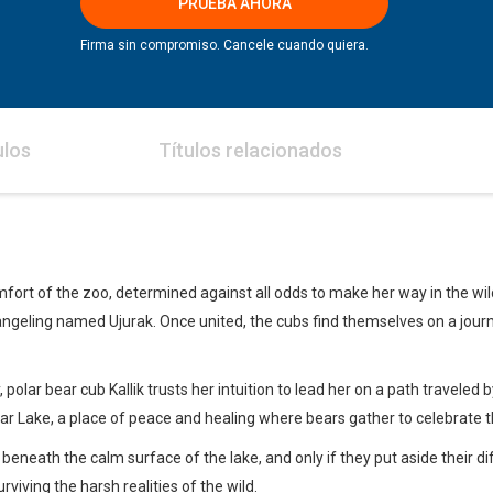
PRUEBA AHORA
Firma sin compromiso. Cancele cuando quiera.
ulos
Títulos relacionados
fort of the zoo, determined against all odds to make her way in the wild
angeling named Ujurak. Once united, the cubs find themselves on a jour
olar bear cub Kallik trusts her intuition to lead her on a path traveled 
r Lake, a place of peace and healing where bears gather to cele­brate t
 beneath the calm surface of the lake, and only if they put aside their d
iving the harsh realities of the wild.