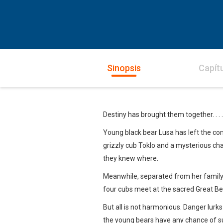
Sinopsis
Capít
Destiny has brought them together. . . .
Young black bear Lusa has left the com
grizzly cub Toklo and a mysterious ch
they knew where.
Meanwhile, separated from her family, p
four cubs meet at the sacred Great Bea
But all is not harmonious. Danger lurks
the young bears have any chance of surv