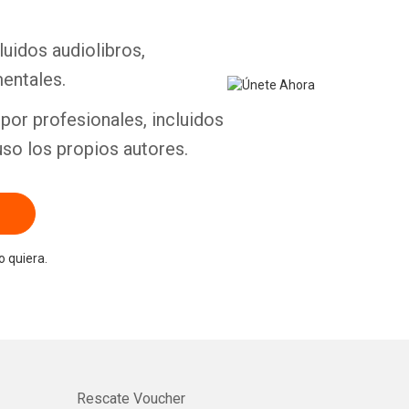
luidos audiolibros,
Whatsapp
Facebook
Twitter
E-mail
entales.
por profesionales, incluidos
uso los propios autores.
 quiera.
Rescate Voucher