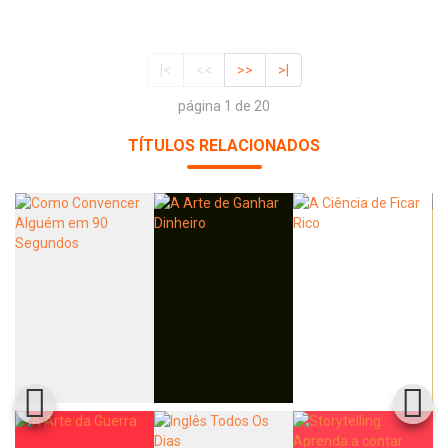
|<
<<
>>
>|
página 1 de 20
TÍTULOS RELACIONADOS