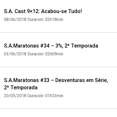
S.A. Cast 9×12: Acabou-se Tudo!
08/06/2018
Duración: 02h18min
S.A.Maratonas #34 – 3%, 2ª Temporada
03/06/2018
Duración: 02h09min
S.A.Maratonas #33 – Desventuras em Série,
Whatsapp
Facebook
Twitter
E-mail
2ª Temporada
20/05/2018
Duración: 01h33min