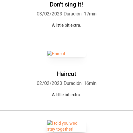
Don't sing it!
03/02/2023
Duración: 17min
A little bit extra.
Haircut
Whatsapp
Facebook
Twitter
E-mail
02/02/2023
Duración: 16min
A little bit extra.