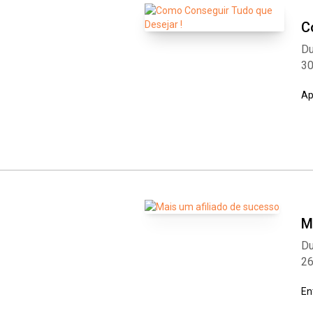
C
Du
3
Ap
M
Du
2
En