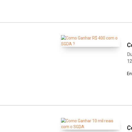
C
Du
1
En
C