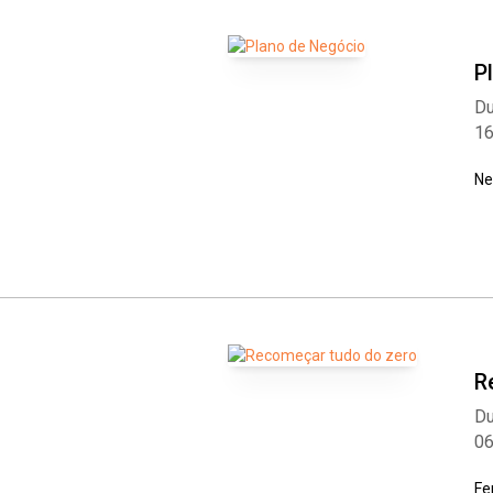
P
Du
1
Ne
R
Du
0
Fe