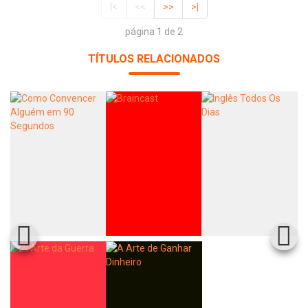
|<
<<
>>
>|
página 1 de 2
TÍTULOS RELACIONADOS