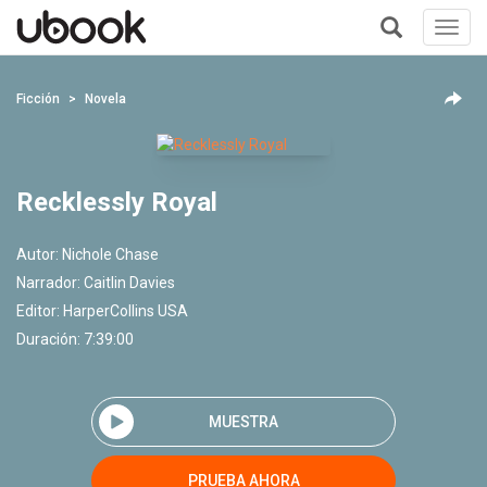
Toggl
navig
+
Ficción
Novela
Recklessly Royal
Autor:
Nichole Chase
Narrador:
Caitlin Davies
Editor:
HarperCollins USA
Duración: 7:39:00
MUESTRA
PRUEBA AHORA