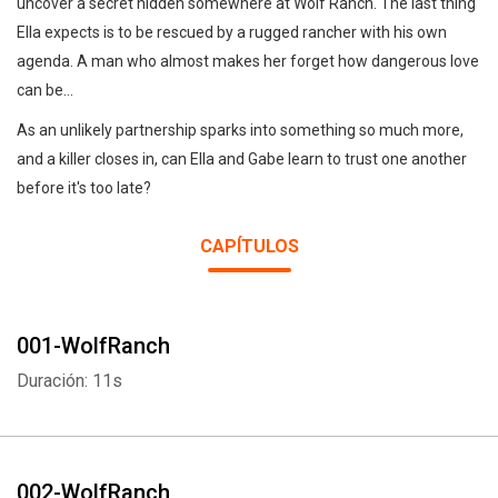
uncover a secret hidden somewhere at Wolf Ranch. The last thing
Ella expects is to be rescued by a rugged rancher with his own
agenda. A man who almost makes her forget how dangerous love
can be…
As an unlikely partnership sparks into something so much more,
and a killer closes in, can Ella and Gabe learn to trust one another
before it's too late?
CAPÍTULOS
001-WolfRanch
Duración: 11s
002-WolfRanch