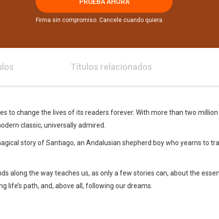
PRUEBA AHORA
Firma sin compromiso. Cancele cuando quiera.
ulos
Títulos relacionados
s to change the lives of its readers forever. With more than two million
odern classic, universally admired.
agical story of Santiago, an Andalusian shepherd boy who yearns to trav
nds along the way teaches us, as only a few stories can, about the essent
 life’s path, and, above all, following our dreams.