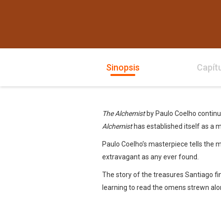
Sinopsis
Capít
The Alchemist
by Paulo Coelho continue
Alchemist
has established itself as a m
Paulo Coelho’s masterpiece tells the m
extravagant as any ever found.
The story of the treasures Santiago fi
learning to read the omens strewn along