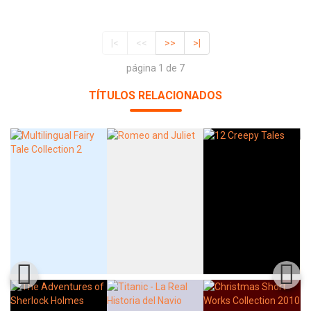
|<
<<
>>
>|
página 1 de 7
TÍTULOS RELACIONADOS