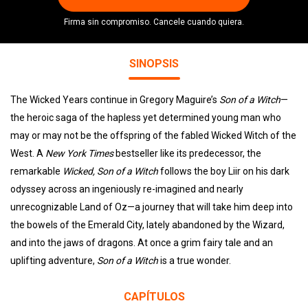
Firma sin compromiso. Cancele cuando quiera.
SINOPSIS
The Wicked Years continue in Gregory Maguire’s
Son of a Witch
—
the heroic saga of the hapless yet determined young man who
may or may not be the offspring of the fabled Wicked Witch of the
West. A
New York Times
bestseller like its predecessor, the
remarkable
Wicked, Son of a Witch
follows the boy Liir on his dark
odyssey across an ingeniously re-imagined and nearly
unrecognizable Land of Oz—a journey that will take him deep into
the bowels of the
Emerald
City
, lately abandoned by the Wizard,
and into the jaws of dragons. At once a grim fairy tale and an
uplifting adventure,
Son of a Witch
is a true wonder.
CAPÍTULOS