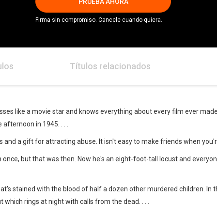
PRUEBA AHORA
Firma sin compromiso. Cancele cuando quiera.
ulos
Títulos relacionados
isses like a movie star and knows everything about every film ever made.
fternoon in 1945. . . .
as and a gift for attracting abuse. It isn't easy to make friends when you're 
once, but that was then. Now he's an eight-foot-tall locust and everyone
at's stained with the blood of half a dozen other murdered children. In th
which rings at night with calls from the dead. . . .