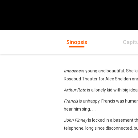
Sinopsis
Capít
Imogene
is young and beautiful. She k
Rosebud Theater for Alec Sheldon one a
Arthur Roth
is a lonely kid with big ide
Francis
is unhappy. Francis was human 
hear him sing. . . .
John Finney
is locked in a basement th
telephone, long since disconnected, but 