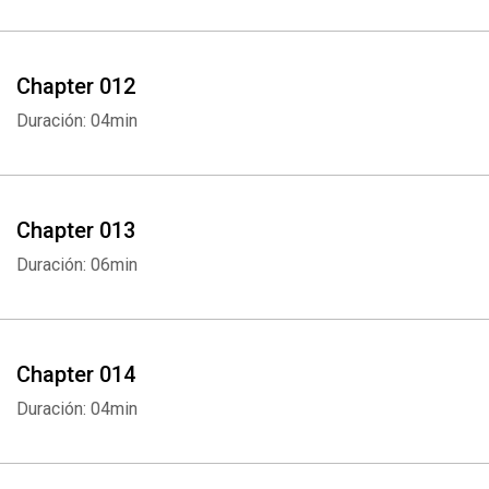
Chapter 012
Duración: 04min
Chapter 013
Duración: 06min
Whatsapp
Facebook
Twitter
E-mail
Chapter 014
Duración: 04min