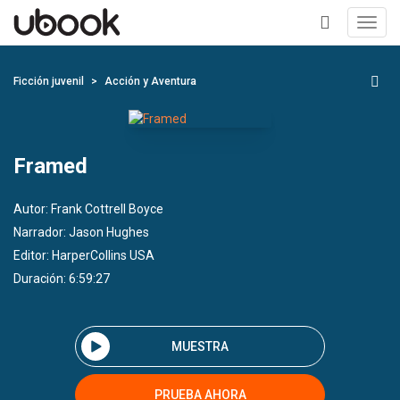
Toggl
navig
+
Ficción juvenil
Acción y Aventura
Framed
Autor:
Frank Cottrell Boyce
Narrador:
Jason Hughes
Editor:
HarperCollins USA
Duración: 6:59:27
MUESTRA
PRUEBA AHORA