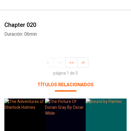
Chapter 020
Duración: 06min
|<
<<
>>
>|
página 1 de 5
TÍTULOS RELACIONADOS