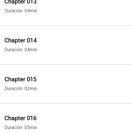
Chapter 013
Duración: 04min
Chapter 014
Whatsapp
Facebook
Twitter
E-mail
Duración: 04min
Chapter 015
Duración: 02min
Chapter 016
Duración: 05min