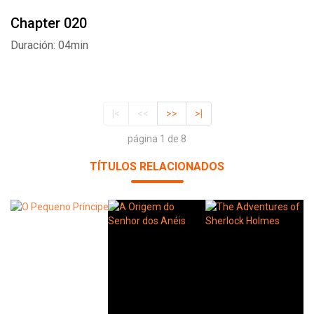
Chapter 020
Duración: 04min
|<
<<
>>
>|
página 1 de 8
TÍTULOS RELACIONADOS