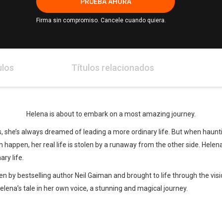
PRUEBA AHORA
Firma sin compromiso. Cancele cuando quiera.
ulos
Títulos relacionados
Helena is about to embark on a most amazing journey.
s, she’s always dreamed of leading a more ordinary life. But when haun
 happen, her real life is stolen by a runaway from the other side. Hele
ry life.
ten by bestselling author Neil Gaiman and brought to life through the visi
elena’s tale in her own voice, a stunning and magical journey.