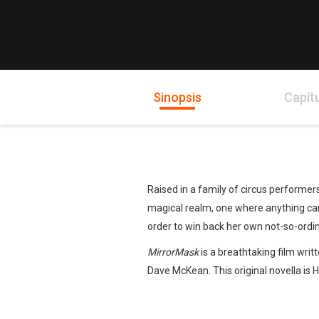
Sinopsis
Capít
Raised in a family of circus performer
magical realm, one where anything can
order to win back her own not-so-ordina
MirrorMask
is a breathtaking film writ
Dave McKean. This original novella is H