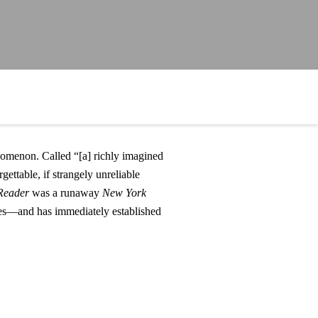
nomenon. Called “[a] richly imagined
gettable, if strangely unreliable
Reader
was a runaway
New York
es
—and has immediately established