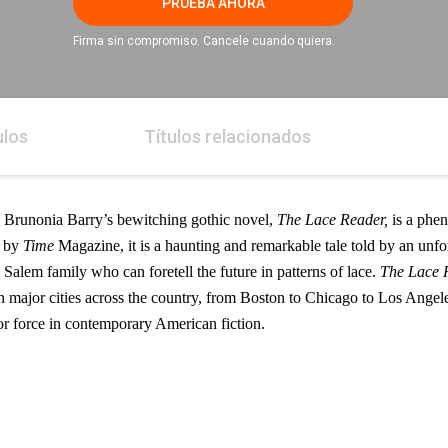
PRUEBA AHORA
Firma sin compromiso. Cancele cuando quiera.
ulos
Títulos relacionados
,
Brunonia Barry’s
bewitching gothic novel,
The Lace Reader,
is a phe
” by
Time
Magazine, it is a haunting and remarkable tale told by an unfor
c
Salem
family who can foretell the future in patterns of lace.
The Lace 
in major cities across the country, from
Boston
to
Chicago
to
Los Angel
r force in contemporary American fiction.