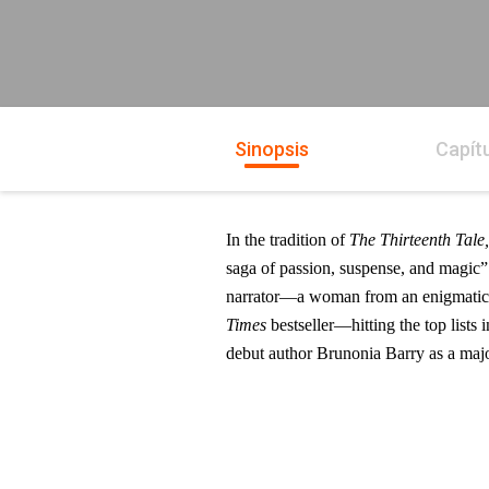
Sinopsis
Capít
In the tradition of
The Thirteenth Tale
saga of passion, suspense, and magic
narrator—a woman from an enigmati
Times
bestseller—hitting the top lists 
debut author Brunonia Barry as a majo