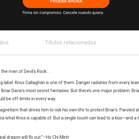
PRUEBA AHORA
Firma sin compromiso. Cancele cuando quiera.
ulos
Títulos relacionados
he men of Devil’s Rock . . .
 label. Knox Callaghan is one of them. Danger radiates from every lean
Briar Davis’s most secret fantasies. But there’s one major problem: Briar
ld be off-limits in every way.
etism that drives him to risk his own life to protect Briar’s. Paroled at l
a what Knox is capable of. But a single touch can lead to a kiss—and a tast
eal dragon will fly out.”—Ho Chi Minh