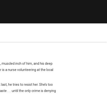
, muscled inch of him, and his deep
 is a nurse volunteering at the local
ast, he tries to resist her. She’s too
e . . . until the only crime is denying