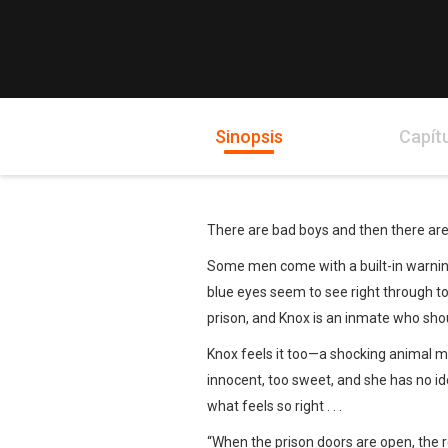
Sinopsis
Capít
There are bad boys and then there are t
Some men come with a built-in warning
blue eyes seem to see right through to 
prison, and Knox is an inmate who shou
Knox feels it too—a shocking animal magn
innocent, too sweet, and she has no ide
what feels so right . . .
“When the prison doors are open, the r