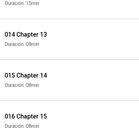
Duración: 15min
Whatsapp
Facebook
Twitter
E-mail
014 Chapter 13
Duración: 08min
015 Chapter 14
Duración: 08min
016 Chapter 15
Duración: 08min