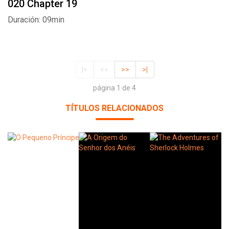
020 Chapter 19
Duración: 09min
|<
<<
>>
>|
página 1 de 4
TÍTULOS RELACIONADOS