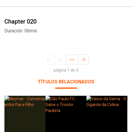
Chapter 020
Duración: 06min
|<
<<
>>
>|
página 1 de 3
TÍTULOS RELACIONADOS