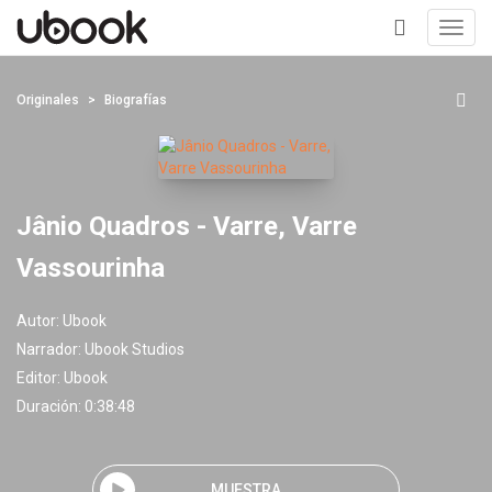
Toggl
navig
+
Originales
Biografías
Jânio Quadros - Varre, Varre
Vassourinha
Autor:
Ubook
Narrador:
Ubook Studios
Editor:
Ubook
Duración: 0:38:48
MUESTRA