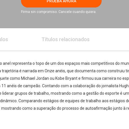
PRUEBA AHORA
Firma sin compromiso. Cancele cuando quiera.
ulos
Títulos relacionados
 o anel representa o topo de um dos espaços mais competitivos do mund
ua trajetória é narrada em Onze anéis, que documenta como construiu ti
quete como Michael Jordan ou Kobe Bryant e firmou sua carreira no esp
s 11 anéis de campeão. Contando com a colaboração do jornalista Hugh
 de liderar grupos de trabalho, mostrando como a gestão do esporte 
inâmico. Comparando estágios de equipes de trabalho aos estágios de
 mostrando como a superação do processo de autoafirmação junto à rea