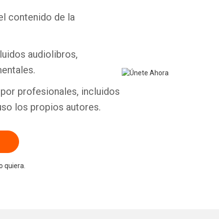
el contenido de la
Whatsapp
Facebook
Twitter
E-mail
luidos audiolibros,
entales.
por profesionales, incluidos
uso los propios autores.
 quiera.