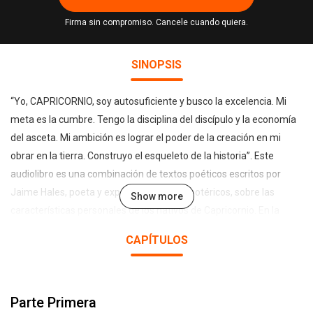
Firma sin compromiso. Cancele cuando quiera.
SINOPSIS
“Yo, CAPRICORNIO, soy autosuficiente y busco la excelencia. Mi
meta es la cumbre. Tengo la disciplina del discípulo y la economía
del asceta. Mi ambición es lograr el poder de la creación en mi
obrar en la tierra. Construyo el esqueleto de la historia”. Este
audiolibro es una combinación de textos poéticos escritos por
Jaime Hales, poeta y experto en temas esotéricos, sobre las
Show more
características personales de los nativos de Capricornio. En la
primera parte el poeta habla al nativo del signo desde sus
CAPÍTULOS
características fundamentales, invitándolo a reconocerlas y
desarrollarlas. En la segunda parte se ofrecen ejercicios de
meditación para la Luna Nueva y la Luna Llena. La música fue
Parte Primera
compuesta especialmente para Capricornio por Claudio Guzmán.