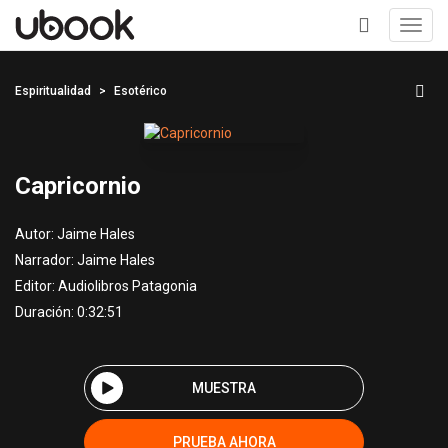
Toggl
navig
+
Espiritualidad
Esotérico
Capricornio
Autor:
Jaime Hales
Narrador:
Jaime Hales
Editor:
Audiolibros Patagonia
Duración: 0:32:51
MUESTRA
PRUEBA AHORA