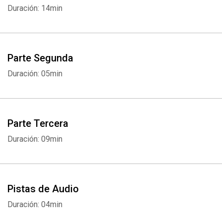
De ella emana una creación armónica y dinámica que incitará a los
Duración: 14min
nativos de Capricornio a concentrarse en lo más íntimo de su ser.
Parte Segunda
Duración: 05min
Parte Tercera
Duración: 09min
Pistas de Audio
Duración: 04min