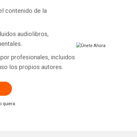
el contenido de la
Whatsapp
Facebook
Twitter
E-mail
luidos audiolibros,
entales.
por profesionales, incluidos
uso los propios autores.
 quiera.