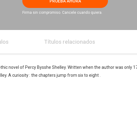
PRUEBA AHORA
Firma sin compromiso. Cancele cuando quiera.
ulos
Títulos relacionados
othic novel of Percy Bysshe Shelley. Written when the author was only 17
ley. A curiosity : the chapters jump from six to eight .