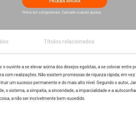
PRUEBA AHORA
Firma sin compromiso. Cancele cuando quiera.
ulos
Títulos relacionados
ar o ouvinte a se elevar acima dos desejos egoístas, a se colocar entre 
ira com realizações. Não existem promessas de riqueza rápida; em vez 
ruir um sucesso permanente e do mais alto nível. Segundo o autor, Jam
de, o sistema, a simpatia, a sinceridade, a imparcialidade e a autoconfi
 coisa, a não ser incrivelmente bem-sucedido.