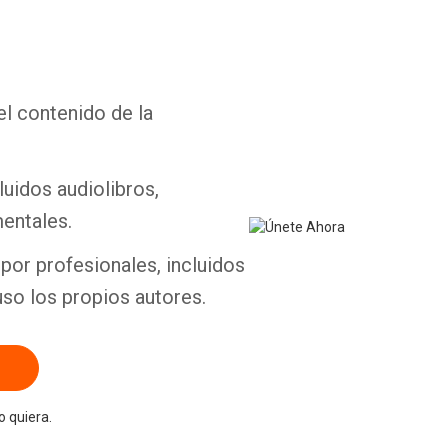
el contenido de la
Whatsapp
Facebook
Twitter
E-mail
luidos audiolibros,
entales.
por profesionales, incluidos
uso los propios autores.
 quiera.