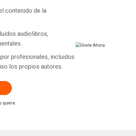
el contenido de la
Whatsapp
Facebook
Twitter
E-mail
luidos audiolibros,
entales.
por profesionales, incluidos
uso los propios autores.
 quiera.