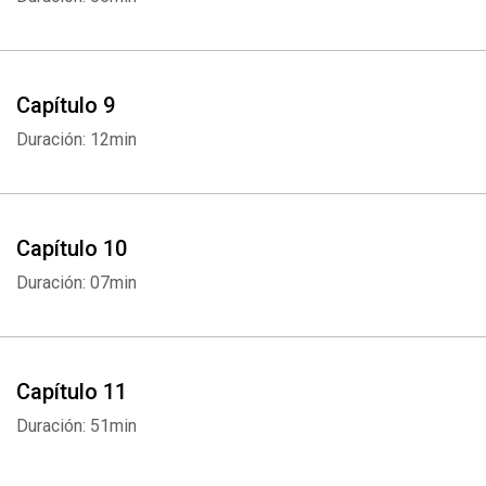
Capítulo 9
Duración: 12min
Capítulo 10
Whatsapp
Facebook
Twitter
E-mail
Duración: 07min
Capítulo 11
Duración: 51min