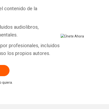
el contenido de la
Whatsapp
Facebook
Twitter
E-mail
luidos audiolibros,
entales.
por profesionales, incluidos
uso los propios autores.
 quiera.