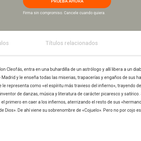
PRUEBA AHORA
Firma sin compromiso. Cancele cuando quiera.
ulos
Títulos relacionados
don Cleofás, entra en una buhardilla de un astrólogo y allí libera a un 
 Madrid y le enseña todas las miserias, trapacerías y engaños de sus hab
e le representa como «el espíritu más travieso del infierno», trayendo
ventor de danzas, música y literatura de carácter picaresco y satírico.
e el primero en caer a los infiernos, aterrizando el resto de sus «herma
 Dios». De ahí viene su sobrenombre de «Cojuelo». Pero no por cojo es 