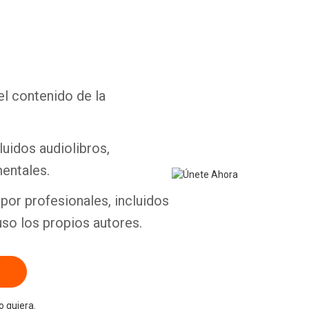
el contenido de la
Whatsapp
Facebook
Twitter
E-mail
luidos audiolibros,
entales.
por profesionales, incluidos
uso los propios autores.
 quiera.