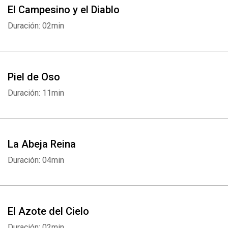
El Campesino y el Diablo
Duración: 02min
Piel de Oso
Duración: 11min
Whatsapp
Facebook
Twitter
E-mail
La Abeja Reina
Duración: 04min
El Azote del Cielo
Duración: 02min