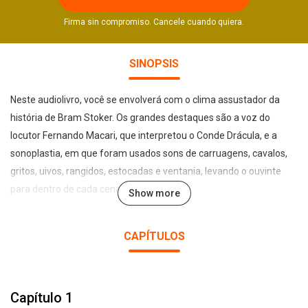
Firma sin compromiso. Cancele cuando quiera.
SINOPSIS
Neste audiolivro, você se envolverá com o clima assustador da
história de Bram Stoker. Os grandes destaques são a voz do
locutor Fernando Macari, que interpretou o Conde Drácula, e a
sonoplastia, em que foram usados sons de carruagens, cavalos,
gritos, uivos, rangidos, estocadas e ventania, levando o ouvinte
para dentro de cada cena.
Show more
Outros sete atores participaram das gravações, interpretando as
CAPÍTULOS
vozes de cerca de vinte personagens.
Vozes: Fernando Macari (Drácula); Jaime Ribeiro (Jonathan
Capítulo 1
Hacker); Cristiana Galvão (mulheres do castelo, mulher do hotel,