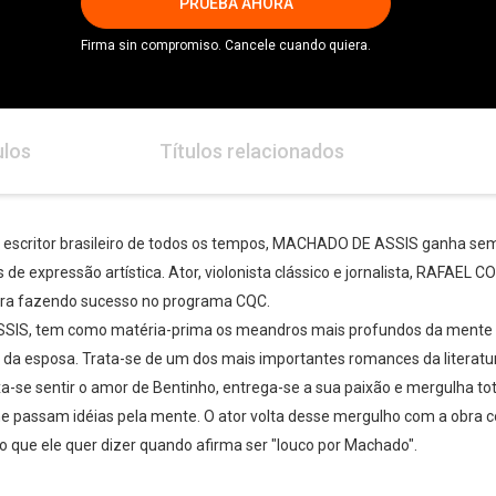
PRUEBA AHORA
Firma sin compromiso. Cancele cuando quiera.
ulos
Títulos relacionados
 escritor brasileiro de todos os tempos, MACHADO DE ASSIS ganha se
de expressão artística. Ator, violonista clássico e jornalista, RAFAEL 
rreira fazendo sucesso no programa CQC.
S, tem como matéria-prima os meandros mais profundos da mente
o da esposa. Trata-se de um dos mais importantes romances da literatu
a-se sentir o amor de Bentinho, entrega-se a sua paixão e mergulha t
e passam idéias pela mente. O ator volta desse mergulho com a obra c
 que ele quer dizer quando afirma ser "louco por Machado".