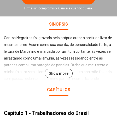
Firma sin compromiso. Cancele cuando quiera.
SINOPSIS
Contos Negreiros foi gravado pelo próprio autor a partir do livro de
mesmo nome. Assim como sua escrita, de personalidade forte, a
leitura de Marcelino é marcada por um tom cortante, às vezes se
arrastando como uma lamúria, às vezes ressoando entre as
paredes como uma bateção de panelas. “Acho que meu texto e
minha fala trazem a lembrança que tenho de minha mãe falando
Show more
sem pausa, reclamando baixinho para si mesma, batendo
panelas, como costumo dizer”, conta o autor. A gravação conta
CAPÍTULOS
com a participação especial da cantora Fabiana Cozza e do
percussionista Douglas Alonso. Nos 16 contos da obra, Marcelino
passa por temas como escravidão, turismo sexual, amor gay,
Capítulo 1 - Trabalhadores do Brasil
prostituição infantil, analfabetismo. Tudo isso visto não por quem