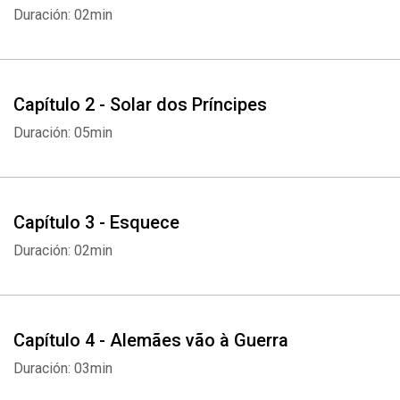
se senta na cadeira de observador convencional, mas por quem
Duración: 02min
está lá no meio de tudo, desse turbilhão de referências que hoje
envolvem o homem brasileiro, e no caso específico desta obra, o
negro brasileiro.
Capítulo 2 - Solar dos Príncipes
Duración: 05min
Capítulo 3 - Esquece
Duración: 02min
Capítulo 4 - Alemães vão à Guerra
Duración: 03min