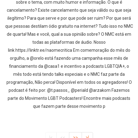
sobre o tema, com muito humor e informação. O que é
cancelamento? Existe cancelamento que seja válido ou que seja
ilegítimo? Para que serve e por que pode ser ruim? Por que será
que pessoas destilam ódio gratuito na internet? Tudo isso no NMC
de quarta! Mas e você, qual a sua opinião sobre? O NMC está em
todas as plataformas de áudio. Nosso
link https://linktr.ee/naomecritica Em comemoração do mês do
orgulho, a @orelo está fazendo uma campanha esse mês de
financiamento da @casa1 e incentivo a podcasts LGBTQIA+, o
mês todo está tendo talks especiais e o NMC faz parte da
programação, Não perca! Disponível em todos os agregadores! O
podcast é feito por: @t.passos_ @periald @arzakom Fazemos
parte do Movimento LGBT Podcasters! Encontre mais podcasts
que fazem parte desse movimento p
|<
<<
>>
>|