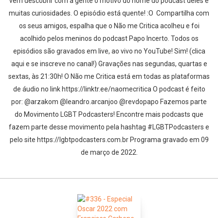
vem descobrir com a gente o motivo do nome do podcast deles e
muitas curiosidades. O episódio está quente! :O Compartilha com
os seus amigos, espalha que o Não me Critica acolheu e foi
acolhido pelos meninos do podcast Papo Incerto. Todos os
episódios são gravados em live, ao vivo no YouTube! Sim! (clica
aqui e se inscreve no canal!) Gravações nas segundas, quartas e
sextas, às 21:30h! O Não me Critica está em todas as plataformas
de áudio no link https://linktr.ee/naomecritica O podcast é feito
por: @arzakom @leandro.arcanjoo @revdopapo Fazemos parte
do Movimento LGBT Podcasters! Encontre mais podcasts que
fazem parte desse movimento pela hashtag #LGBTPodcasters e
pelo site https://lgbtpodcasters.com.br Programa gravado em 09
de março de 2022.