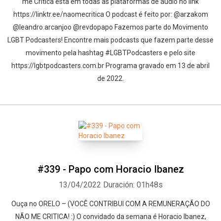
me Critica está em todas as plataformas de áudio no link
https://linktr.ee/naomecritica O podcast é feito por: @arzakom
@leandro.arcanjoo @revdopapo Fazemos parte do Movimento
LGBT Podcasters! Encontre mais podcasts que fazem parte desse
movimento pela hashtag #LGBTPodcasters e pelo site
https://lgbtpodcasters.com.br Programa gravado em 13 de abril
de 2022.
#339 - Papo com Horacio Ibanez
13/04/2022
Duración: 01h48s
Ouça no ORELO – (VOCÊ CONTRIBUI COM A REMUNERAÇÃO DO
NÃO ME CRITICA! :) O convidado da semana é Horacio Ibanez,