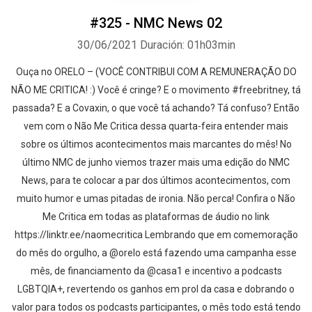
#325 - NMC News 02
30/06/2021
Duración: 01h03min
Ouça no ORELO – (VOCÊ CONTRIBUI COM A REMUNERAÇÃO DO
NÃO ME CRITICA! :) Você é cringe? E o movimento #freebritney, tá
passada? E a Covaxin, o que você tá achando? Tá confuso? Então
vem com o Não Me Critica dessa quarta-feira entender mais
sobre os últimos acontecimentos mais marcantes do mês! No
último NMC de junho viemos trazer mais uma edição do NMC
News, para te colocar a par dos últimos acontecimentos, com
muito humor e umas pitadas de ironia. Não perca! Confira o Não
Me Critica em todas as plataformas de áudio no link
https://linktr.ee/naomecritica Lembrando que em comemoração
do mês do orgulho, a @orelo está fazendo uma campanha esse
mês, de financiamento da @casa1 e incentivo a podcasts
LGBTQIA+, revertendo os ganhos em prol da casa e dobrando o
valor para todos os podcasts participantes, o mês todo está tendo