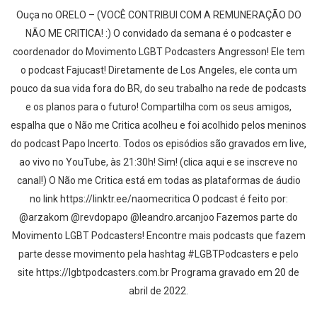
Ouça no ORELO – (VOCÊ CONTRIBUI COM A REMUNERAÇÃO DO
NÃO ME CRITICA! :) O convidado da semana é o podcaster e
coordenador do Movimento LGBT Podcasters Angresson! Ele tem
o podcast Fajucast! Diretamente de Los Angeles, ele conta um
pouco da sua vida fora do BR, do seu trabalho na rede de podcasts
e os planos para o futuro! Compartilha com os seus amigos,
espalha que o Não me Critica acolheu e foi acolhido pelos meninos
do podcast Papo Incerto. Todos os episódios são gravados em live,
ao vivo no YouTube, às 21:30h! Sim! (clica aqui e se inscreve no
canal!) O Não me Critica está em todas as plataformas de áudio
no link https://linktr.ee/naomecritica O podcast é feito por:
@arzakom @revdopapo @leandro.arcanjoo Fazemos parte do
Movimento LGBT Podcasters! Encontre mais podcasts que fazem
parte desse movimento pela hashtag #LGBTPodcasters e pelo
site https://lgbtpodcasters.com.br Programa gravado em 20 de
abril de 2022.