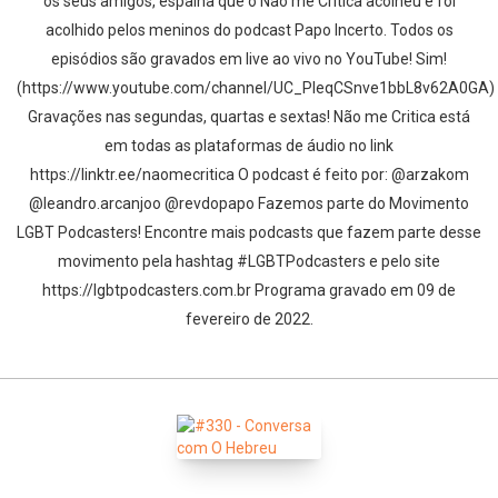
os seus amigos, espalha que o Não me Critica acolheu e foi
acolhido pelos meninos do podcast Papo Incerto. Todos os
episódios são gravados em live ao vivo no YouTube! Sim!
(https://www.youtube.com/channel/UC_PIeqCSnve1bbL8v62A0GA)
Gravações nas segundas, quartas e sextas! Não me Critica está
em todas as plataformas de áudio no link
https://linktr.ee/naomecritica O podcast é feito por: @arzakom
@leandro.arcanjoo @revdopapo Fazemos parte do Movimento
LGBT Podcasters! Encontre mais podcasts que fazem parte desse
movimento pela hashtag #LGBTPodcasters e pelo site
https://lgbtpodcasters.com.br Programa gravado em 09 de
fevereiro de 2022.