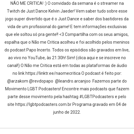
NÃO ME CRITICA! :) O convidado da semana é o streamer na
Twitch de Just Dance Kelvin Jaeder! Vem saber tudo sobre esse
jogo super divertido que é o Just Dance e saber dos bastidores da
vida de um profissional do game! E tem informações exclusivas
que ele soltou só pra gente!! <3 Compartilha com os seus amigos,
espalha que o Não me Critica acolheu e foi acolhido pelos meninos
do podcast Papo Incerto. Todos os episódios são gravados em live,
ao vivo no YouTube, às 21:30h! Sim! (clica aqui e se inscreve no
canal!) O Não me Critica está em todas as plataformas de áudio
no link https://linktr.ee/naomecritica O podcast é feito por:
@arzakom @revdopapo @leandro.arcanjoo Fazemos parte do
Movimento LGBT Podcasters! Encontre mais podcasts que fazem
parte desse movimento pela hashtag #LGBTPodcasters e pelo
site https://lgbtpodcasters.com.br Programa gravado em 04 de
junho de 2022.