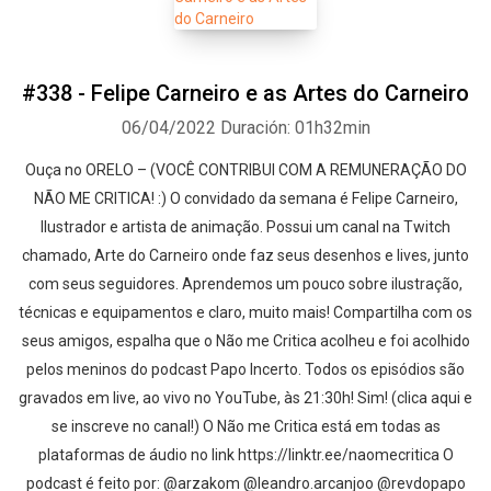
#338 - Felipe Carneiro e as Artes do Carneiro
06/04/2022
Duración: 01h32min
Ouça no ORELO – (VOCÊ CONTRIBUI COM A REMUNERAÇÃO DO
NÃO ME CRITICA! :) O convidado da semana é Felipe Carneiro,
Ilustrador e artista de animação. Possui um canal na Twitch
chamado, Arte do Carneiro onde faz seus desenhos e lives, junto
com seus seguidores. Aprendemos um pouco sobre ilustração,
técnicas e equipamentos e claro, muito mais! Compartilha com os
seus amigos, espalha que o Não me Critica acolheu e foi acolhido
pelos meninos do podcast Papo Incerto. Todos os episódios são
gravados em live, ao vivo no YouTube, às 21:30h! Sim! (clica aqui e
se inscreve no canal!) O Não me Critica está em todas as
plataformas de áudio no link https://linktr.ee/naomecritica O
podcast é feito por: @arzakom @leandro.arcanjoo @revdopapo