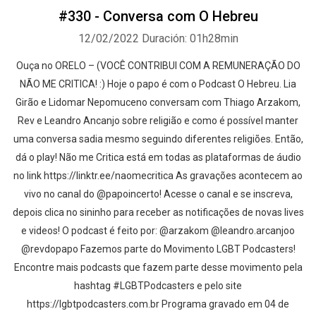
#330 - Conversa com O Hebreu
12/02/2022
Duración: 01h28min
Ouça no ORELO – (VOCÊ CONTRIBUI COM A REMUNERAÇÃO DO
NÃO ME CRITICA! :) Hoje o papo é com o Podcast O Hebreu. Lia
Girão e Lidomar Nepomuceno conversam com Thiago Arzakom,
Rev e Leandro Ancanjo sobre religião e como é possível manter
uma conversa sadia mesmo seguindo diferentes religiões. Então,
dá o play! Não me Critica está em todas as plataformas de áudio
no link https://linktr.ee/naomecritica As gravações acontecem ao
vivo no canal do @papoincerto! Acesse o canal e se inscreva,
depois clica no sininho para receber as notificações de novas lives
e videos! O podcast é feito por: @arzakom @leandro.arcanjoo
@revdopapo Fazemos parte do Movimento LGBT Podcasters!
Encontre mais podcasts que fazem parte desse movimento pela
hashtag #LGBTPodcasters e pelo site
https://lgbtpodcasters.com.br Programa gravado em 04 de