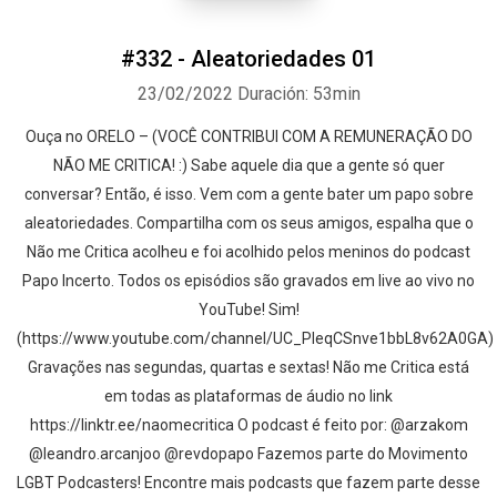
#332 - Aleatoriedades 01
23/02/2022
Duración: 53min
Ouça no ORELO – (VOCÊ CONTRIBUI COM A REMUNERAÇÃO DO
NÃO ME CRITICA! :) Sabe aquele dia que a gente só quer
conversar? Então, é isso. Vem com a gente bater um papo sobre
aleatoriedades. Compartilha com os seus amigos, espalha que o
Não me Critica acolheu e foi acolhido pelos meninos do podcast
Papo Incerto. Todos os episódios são gravados em live ao vivo no
YouTube! Sim!
(https://www.youtube.com/channel/UC_PIeqCSnve1bbL8v62A0GA)
Gravações nas segundas, quartas e sextas! Não me Critica está
em todas as plataformas de áudio no link
https://linktr.ee/naomecritica O podcast é feito por: @arzakom
@leandro.arcanjoo @revdopapo Fazemos parte do Movimento
LGBT Podcasters! Encontre mais podcasts que fazem parte desse