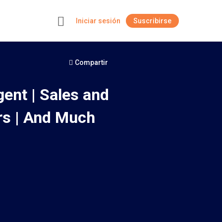
Iniciar sesión
Suscribirse
+
Compartir
ent | Sales and
rs | And Much